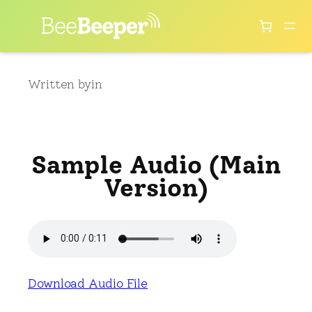
Skip
to
content
Written by
in
Sample Audio (Main
Version)
Download Audio File