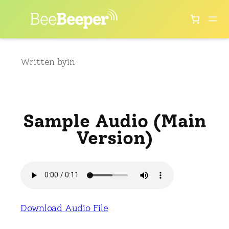
Skip
to
content
Written by
in
Sample Audio (Main
Version)
Download Audio File