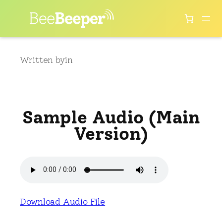
Skip
to
content
Written by
in
Sample Audio (Main
Version)
Download Audio File