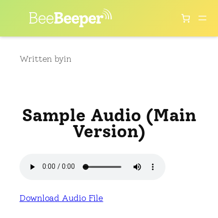
Skip
to
content
Written by
in
Sample Audio (Main
Version)
Download Audio File