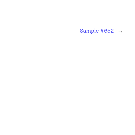
Sample #652
→