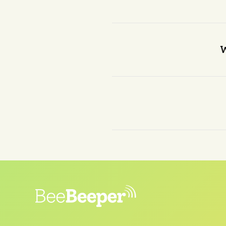
Ja, er is al veel onderzoe
en het blijkt dat er 
W
Er zijn verschillende po
product dat zowel b
De Beebeeper is een init
het volle leven met kinder
in de stad en wil zwer
Professioneel is hij
CRO-s
deze data-gedreven instel
voor hem zou maken. T