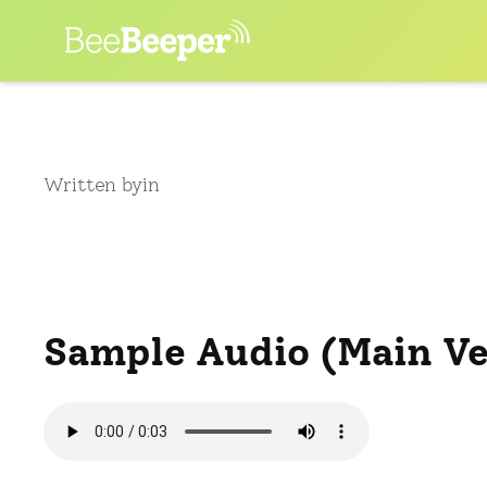
Skip
to
content
Written by
in
Sample Audio (Main Ve