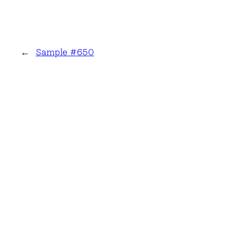
←
Sample #650