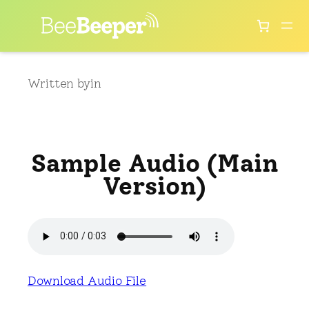
Skip
to
content
Written by
in
Sample Audio (Main
Version)
Download Audio File