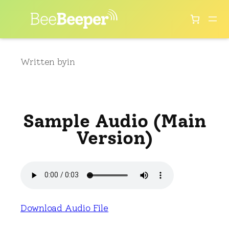
Skip
to
content
Written by
in
Sample Audio (Main
Version)
Download Audio File