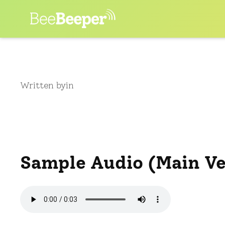
Skip
to
content
Written by
in
Sample Audio (Main Ve