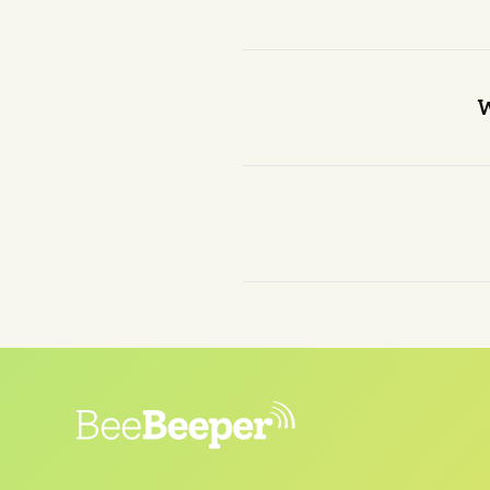
Ja, er is al veel onderzoe
en het blijkt dat er 
W
Er zijn verschillende po
product dat zowel b
De Beebeeper is een init
het volle leven met kinder
in de stad en wil zwer
Professioneel is hij
CRO-s
deze data-gedreven instel
voor hem zou maken. T