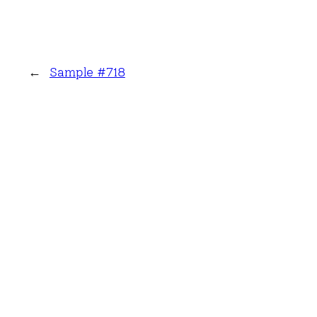
←
Sample #718