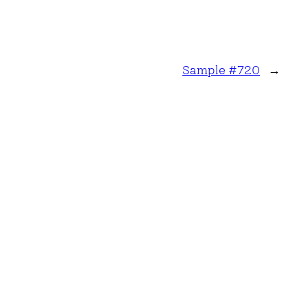
Sample #720
→