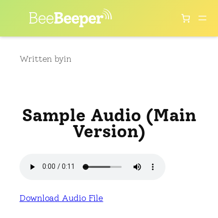
Skip
to
content
Written by
in
Sample Audio (Main
Version)
Download Audio File