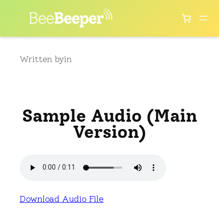
Skip
to
content
Written by
in
Sample Audio (Main
Version)
Download Audio File