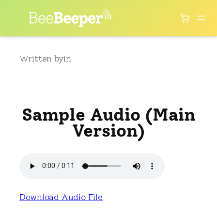
Skip
to
content
Written by
in
Sample Audio (Main
Version)
Download Audio File