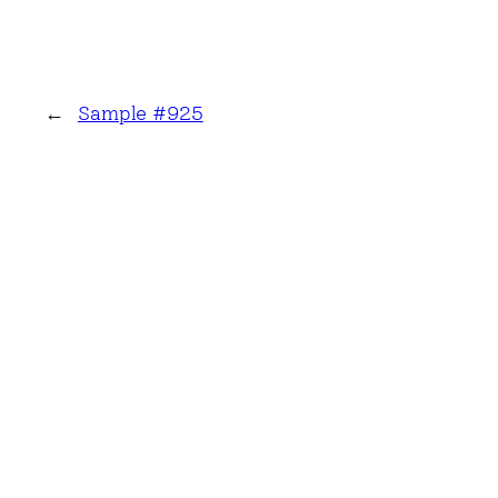
←
Sample #925