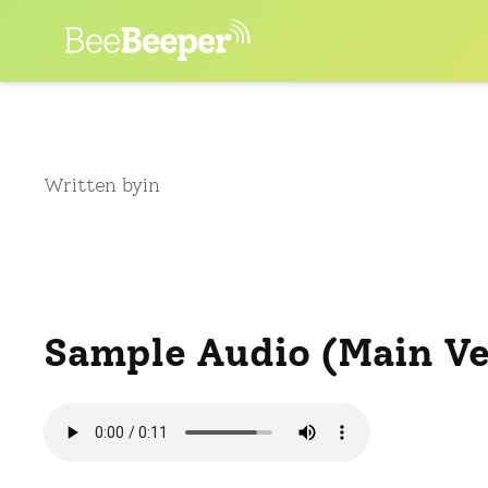
Skip
to
content
Written by
in
Sample Audio (Main Ve