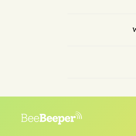
Ja, er is al veel onderzoe
en het blijkt dat er 
W
Er zijn verschillende po
product dat zowel b
De Beebeeper is een init
het volle leven met kinder
in de stad en wil zwer
Professioneel is hij
CRO-s
deze data-gedreven instel
voor hem zou maken. T