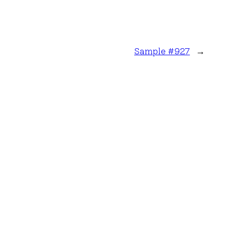
Sample #927
→