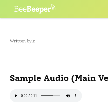
Skip
to
content
Written by
in
Sample Audio (Main Ve