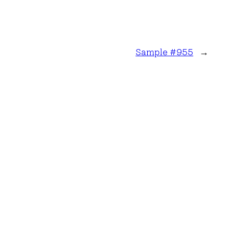
Sample #955
→