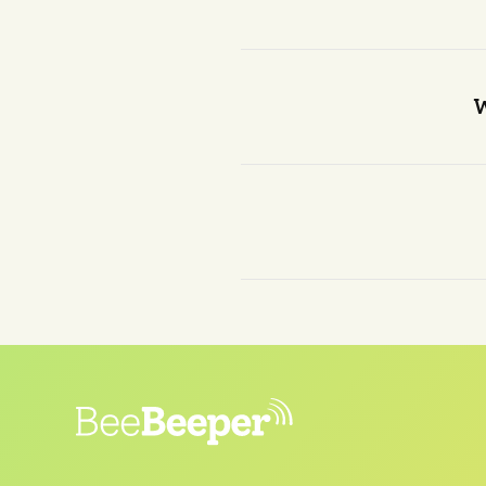
Ja, er is al veel onderzoe
en het blijkt dat er 
W
Er zijn verschillende po
product dat zowel b
De Beebeeper is een init
het volle leven met kinder
in de stad en wil zwer
Professioneel is hij
CRO-s
deze data-gedreven instel
voor hem zou maken. T