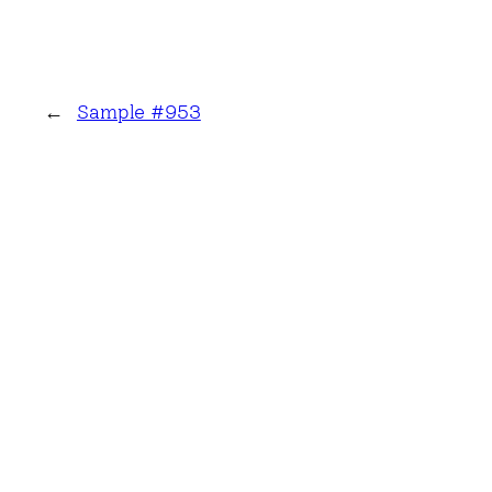
←
Sample #953