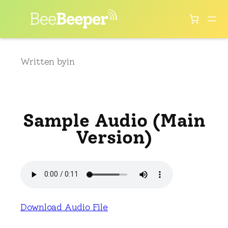
Skip
to
content
Written by
in
Sample Audio (Main
Version)
Download Audio File