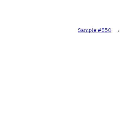
Sample #850
→