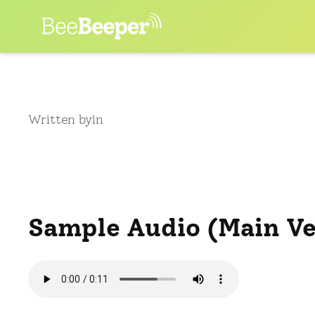
Skip
to
content
Written by
in
Sample Audio (Main Ve