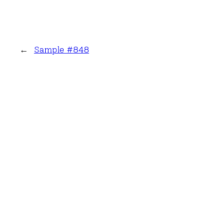
←
Sample #848