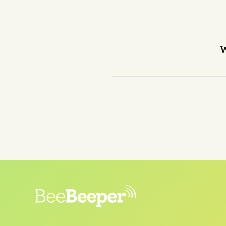
Ja, er is al veel onderzoe
en het blijkt dat er 
W
Er zijn verschillende po
product dat zowel b
De Beebeeper is een init
het volle leven met kinder
in de stad en wil zwer
Professioneel is hij
CRO-s
deze data-gedreven instel
voor hem zou maken. T