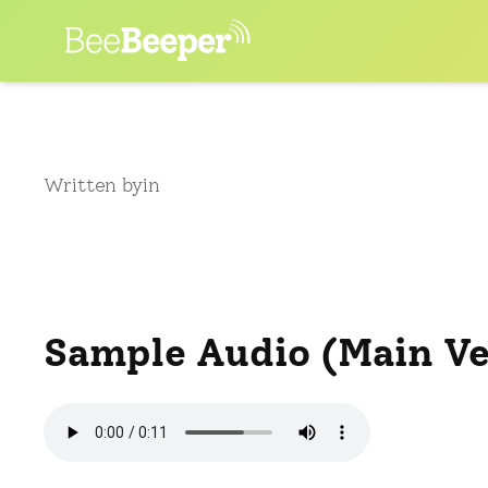
Skip
to
content
Written by
in
Sample Audio (Main Ve