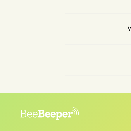
Ja, er is al veel onderzoe
en het blijkt dat er 
W
Er zijn verschillende po
product dat zowel b
De Beebeeper is een init
het volle leven met kinder
in de stad en wil zwer
Professioneel is hij
CRO-s
deze data-gedreven instel
voor hem zou maken. T