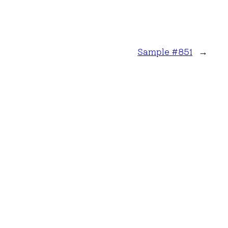
Sample #851
→