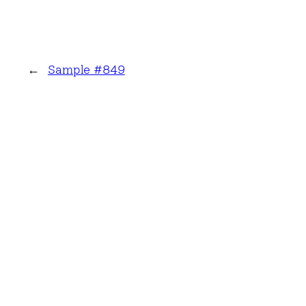
←
Sample #849