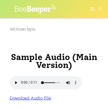
Skip
to
content
Written by
in
Sample Audio (Main
Version)
Download Audio File