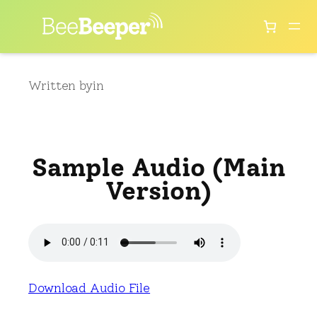
Skip
to
content
Written by
in
Sample Audio (Main
Version)
Download Audio File